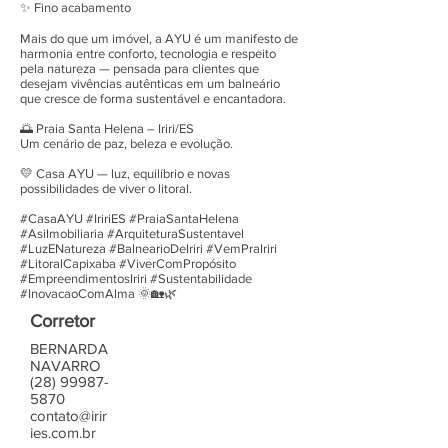
✨ Fino acabamento
Mais do que um imóvel, a AYU é um manifesto de
harmonia entre conforto, tecnologia e respeito
pela natureza — pensada para clientes que
desejam vivências autênticas em um balneário
que cresce de forma sustentável e encantadora.
🌅 Praia Santa Helena – Iriri/ES
Um cenário de paz, beleza e evolução.
💛 Casa AYU — luz, equilíbrio e novas
possibilidades de viver o litoral.
#CasaAYU #IririES #PraiaSantaHelena
#AsiImobiliaria #ArquiteturaSustentavel
#LuzENatureza #BalnearioDeIriri #VemPraIriri
#LitoralCapixaba #ViverComPropósito
#EmpreendimentosIriri #Sustentabilidade
#InovacaoComAlma 🌞🏡🌿
Corretor
BERNARDA
NAVARRO
(28) 99987-
5870
contato@irir
ies.com.br