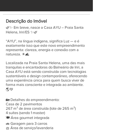
Descrição do Imóvel
🌿✨ Em breve, nasce a Casa AYU – Praia Santa
Helena, Iriri/ES ✨🌿
“AYU”, na língua indígena, significa Luz — e é
exatamente isso que este novo empreendimento
representa: clareza, energia e conexão com a
natureza. ☀🌊
Localizada na Praia Santa Helena, uma das mais
tranquilas e encantadoras do Balneário de Iriri, a
Casa AYU está sendo construída com tecnologias
sustentáveis e design contemporâneo, oferecendo
uma experiência única para quem busca viver de
forma mais consciente e integrada ao ambiente.
🌎💚
🏡 Detalhes do empreendimento:
Casa de 2 pavimentos
267 m² de área construída (lote de 265 m²)
4 suítes (sendo 1 master)
🍽 Área gourmet integrada
🚗 Garagem para 3 carros
🧺 Área de serviço/lavanderia