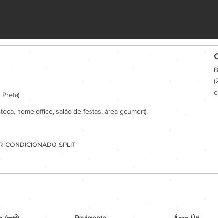
C
B
(
c
 Preta)
teca, home office, salão de festas, área goumert).
R CONDICIONADO SPLIT
 (mt²)
Pavimento
Área Útil