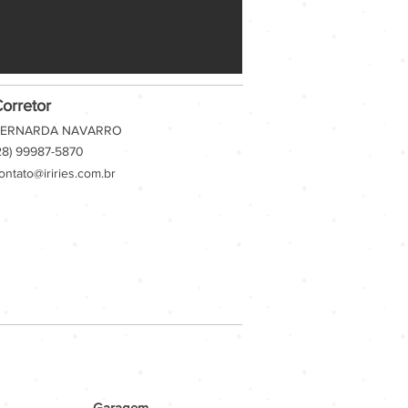
orretor
ERNARDA NAVARRO
28) 99987-5870
ontato@iriries.com.br
Garagem