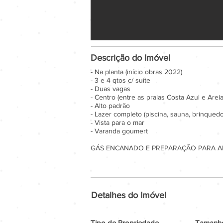
Descrição do Imóvel
- Na planta (início obras 2022)
- 3 e 4 qtos c/ suíte
- Duas vagas
- Centro (entre as praias Costa Azul e Areia
- Alto padrão
- Lazer completo (piscina, sauna, brinquedo
- Vista para o mar
- Varanda goumert
GÁS ENCANADO E PREPARAÇÃO PARA A
Detalhes do Imóvel
Tipo de Propriedade
Tamanho